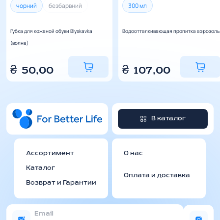
чорний
безбарвний
300 мл
Губка для кожаной обуви Blyskavka
Водоотталкивающая пропитка аэрозоль
(волна)
₴
50,00
₴
107,00
В каталог
Ассортимент
О нас
Каталог
Оплата и доставка
Возврат и Гарантии
Email