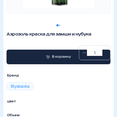
Аэрозоль краска для замши и нубука
Аэрозоль
В корзину
краска
для
замши
Бренд
и
Blyskavka
нубука
количество
цвет
Объем