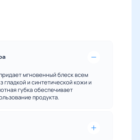
ра
 придает мгновенный блеск всем
з гладкой и синтетической кожи и
лотная губка обеспечивает
ользование продукта.
рая доставка — это наш приоритет.