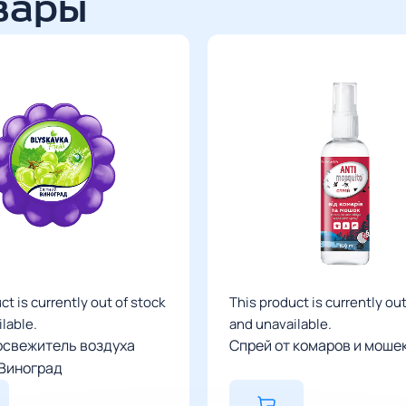
вары
Курьером Ново
Преимущество: 
выходя из дома
вид доставки и
проживает в на
нет отделений 
Нет ограни
Стоимость 
перевозчик
доставки в
ct is currently out of stock
This product is currently out
менеджера
lable.
and unavailable.
освежитель воздуха
Спрей от комаров и моше
Виноград
Срок достав
зависимост