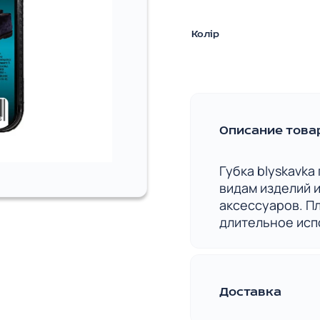
Колір
Описание това
Губка blyskavka
видам изделий и
аксессуаров. П
длительное исп
Доставка
Удобная и быст