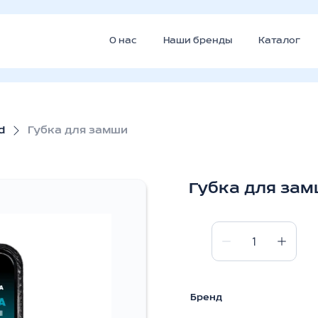
О нас
Наши бренды
Каталог
d
Губка для замши
Губка для за
Губка
для
замши
количество
Бренд