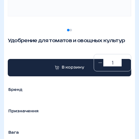
Удобрение для томатов и овощных культур
Удобрение
В корзину
для
томатов
и
Бренд
овощных
культур
количество
Призначення
Вага