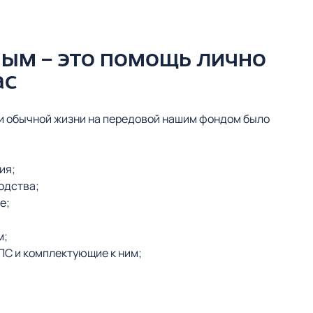
ым — это помощь лично
ас
и обычной жизни на передовой нашим фондом было
ия;
одства;
е;
м;
ЛС и комплектующие к ним;