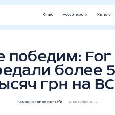
О нас
Ассортимент
Каталог
 победим: For
ередали более 
ысяч грн на В
Команда For Better Life
12 октября 2022