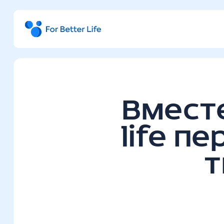
Вместе
life п
т