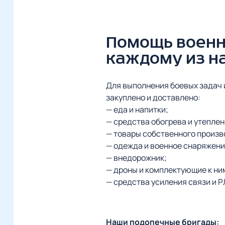
Помощь военн
каждому из н
Для выполнения боевых задач 
закуплено и доставлено:
— еда и напитки;
— средства обогрева и утеплен
— товары собственного произв
— одежда и военное снаряжени
— внедорожник;
— дроны и комплектующие к ни
— средства усиления связи и Р
Наши подопечные бригады: