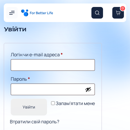
0
Увійти
Обов’язкове
Логін чи e-mail адреса
*
Обов’язкове
Пароль
*
Запам'ятати мене
Увійти
Втратили свій пароль?