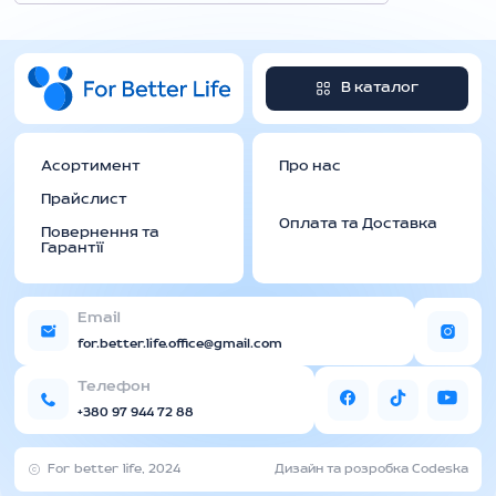
В каталог
Асортимент
Про нас
Прайслист
Оплата та Доставка
Повернення та
Гарантії
Email
for.better.life.office@gmail.com
Телефон
+380 97 944 72 88
For better life, 2024
Дизайн та розробка Codeska