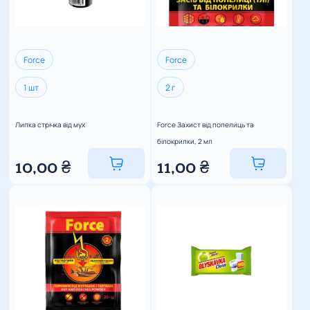
Force
Force
1 шт
2 г
Липка стрічка від мух
Force Захист від попелиць та
білокрилки, 2 мл
10,00
₴
11,00
₴