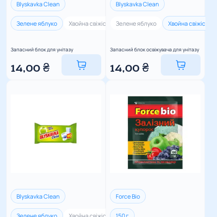
Blyskavka Clean
Blyskavka Clean
Зелене яблуко
Хвойна свіжість
Зелене яблуко
Лимонна свіжість
Хвойна свіжість
Морська сві
Запасний блок для унітазу
Запасний блок освіжувача для унітазу
14,00
₴
14,00
₴
Blyskavka Clean
Force Bio
Зелене яблуко
Хвойна свіжість
150 г
Лимонна свіжість
Морська сві