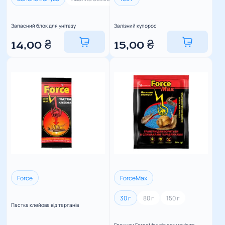
Запасний блок для унітазу
Залізний купорос
14,00
₴
15,00
₴
Force
ForceMax
30 г
80 г
150 г
Пастка клейова від тарганів