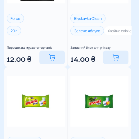
Force
Blyskavka Clean
20 г
Зелене яблуко
Хвойна свіжість
Порошок від мурах та тарганів
Запасний блок для унітазу
12,00
₴
14,00
₴