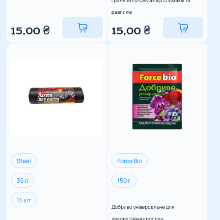
Гранули ForceMax від слимаків та
равликів
15,00
₴
15,00
₴
Steel
Force Bio
35 л
150 г
15 шт
Добриво універсальне для
декоративних рослин