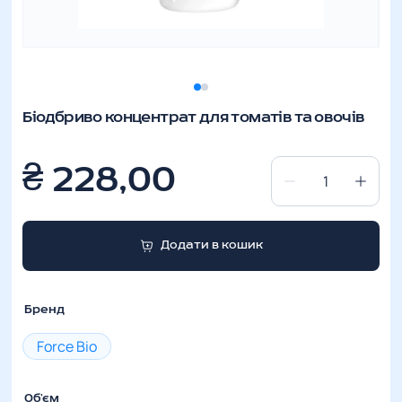
Біодбриво концентрат для томатів та овочів
₴
228,00
Біодбриво
концентрат
для
Додати в кошик
томатів
та
овочів
Бренд
кількість
Force Bio
Об'єм