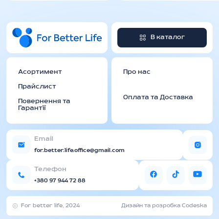
В каталог
Асортимент
Про нас
Прайслист
Оплата та Доставка
Повернення та
Гарантії
Email
for.better.life.office@gmail.com
Телефон
+380 97 944 72 88
For better life, 2024
Дизайн та розробка Codeska