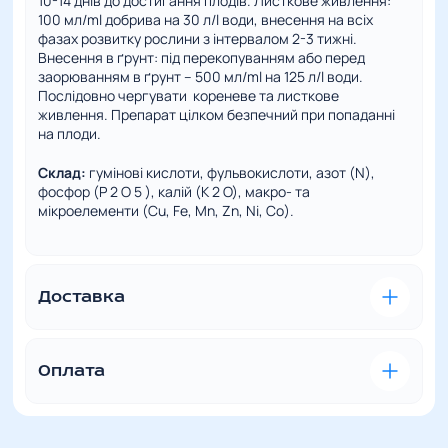
10-14 днів до достигання плодів. Листкове живлення:
100 мл/ml добрива на 30 л/l води, внесення на всіх
фазах розвитку рослини з інтервалом 2-3 тижні.
Внесення в ґрунт: під перекопуванням або перед
заорюванням в ґрунт – 500 мл/ml на 125 л/l води.
Послідовно чергувати кореневе та листкове
живлення. Препарат цілком безпечний при попаданні
на плоди.
Склад:
гумінові кислоти, фульвокислоти, азот (N),
фосфор (P 2 O 5 ), калій (К 2 О), макро- та
мікроелементи (Cu, Fe, Mn, Zn, Ni, Co).
Повні характеристики
Доставка
Зручна та швидка доставка – це наш пріоритет. Ми
розуміємо, наскільки важливо отримати
замовлений товар вчасно та в ідеальному стані.
Оплата
У відділення Нової пошти
Вартість доставки
– за тарифами перевізника. Для
VISA/MasterCard
– цей вид оплати