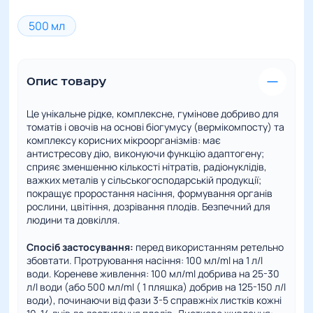
500 мл
Опис товару
Це унікальне рідке, комплексне, гумінове добриво для
томатів і овочів на основі біогумусу (вермікомпосту) та
комплексу корисних мікроорганізмів: має
антистресову дію, виконуючи функцію адаптогену;
сприяє зменшенню кількості нітратів, радіонуклідів,
важких металів у сільськогосподарській продукції;
покращує проростання насіння, формування органів
рослини, цвітіння, дозрівання плодів. Безпечний для
людини та довкілля.
Спосіб застосування:
перед використанням ретельно
збовтати. Протруювання насіння: 100 мл/ml на 1 л/l
води. Кореневе живлення: 100 мл/ml добрива на 25-30
л/l води (або 500 мл/ml ( 1 пляшка) добрив на 125-150 л/l
води), починаючи від фази 3-5 справжніх листків кожні