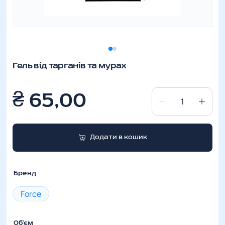
Гель від тарганів та мурах
₴
65,00
Гель
від
тарганів
Додати в кошик
та
мурах
кількість
Бренд
Force
Об'єм