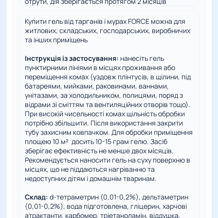
отрути, дія зберігається протягом 2 місяців
Купити гель від тарганів і мурах FORCE можна для
житлових, складських, господарських, виробничих
та інших приміщень
Інструкція із застосування:
нанесіть гель
пунктирними лініями в місцях проживання або
переміщення комах (уздовж плінтусів, в щілини, під
батареями, мийками, раковинами, ваннами,
унітазами, за холодильником, полицями, поряд з
відрами зі сміттям та вентиляційних отворів тощо).
При високій чисельності комах щільність обробки
потрібно збільшити. Після використання закрити
тубу захисним ковпачком. Для обробки приміщення
площею 10 м² досить 10-15 грам гелю. Засіб
зберігає ефективність не менше двох місяців.
Рекомендується наносити гель на суху поверхню в
місцях, що не піддаються нагріванню та
недоступних дітям і домашнім тваринам.
Склад:
d-тетраметрин (0,01-0,2%), дельтаметрин
(0,01-0,2%), вода підготовлена, гліцерин, харчові
атрактанти, карбомер, тріетаноламін, віддушка,