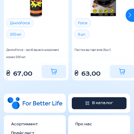
звернутись до менеджерів магазину.
Термін доставки
від 3 до 6 днів залежно від пункту
призначення.
ДихлоForce
Force
200 мл
6 шт.
ДихлоForce - засіб від всіх шкідливих
Пастка від тарганів (6шт)
комах 200 мл
₴
67,00
₴
63,00
В каталог
Асортимент
Про нас
Прайслист