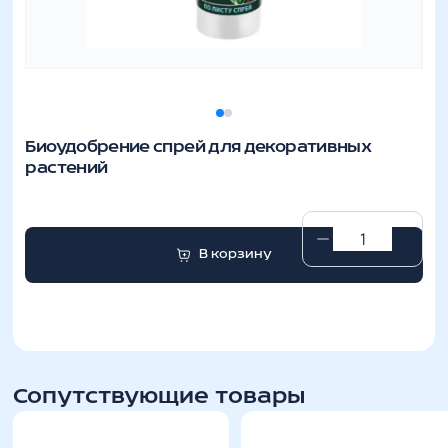
Биоудобрение спрей для декоративных
растений
Биоудобрение
В корзину
спрей
для
декоративных
растений
количество
Сопутствующие товары