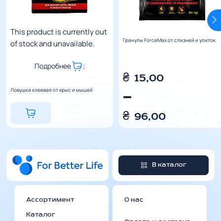
This product is currently out
Гранулы ForceMax от слизней и улиток
of stock and unavailable.
Подробнее
;
₴
15,00
Ловушка клеевая от крыс и мышей
–
₴
96,00
В каталог
Ассортимент
О нас
Каталог