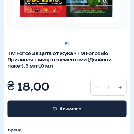
ТМ Force Защита от жука + ТМ ForceBio
Прилипач с микроэлементами (Двойной
пакет), 3 мл+10 мл
₴
18,00
ТМ
Force
Защита
В корзину
от
жука
+
Бренд
ТМ