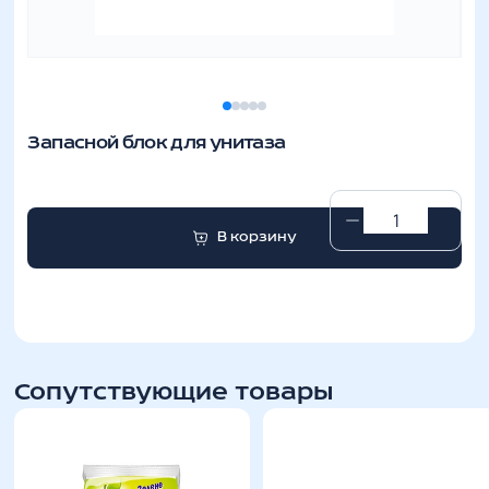
Запасной блок для унитаза
Запасной
В корзину
блок
для
унитаза
количество
Сопутствующие товары