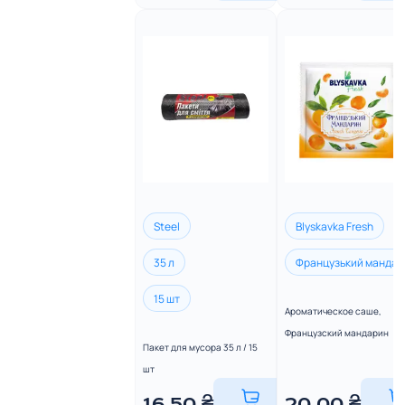
Steel
Blyskavka Fresh
35 л
Французький манда
15 шт
Ароматическое саше,
Французский мандарин
Пакет для мусора 35 л / 15
шт