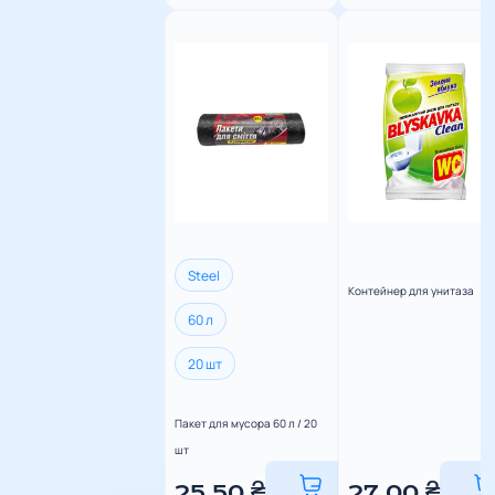
Steel
Контейнер для унитаза
60 л
20 шт
Пакет для мусора 60 л / 20
шт
25,50
₴
27,00
₴