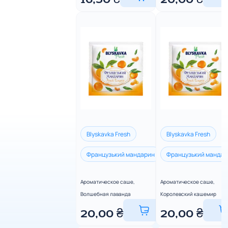
16,50
₴
20,00
₴
Blyskavka Fresh
Blyskavka Fresh
Французький мандарин
Французький манда
Королівський кашемі
Ароматическое саше,
Ароматическое саше,
Волшебная лаванда
Королевский кашемир
20,00
₴
20,00
₴