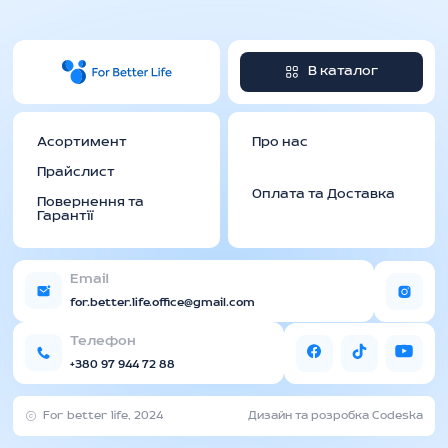
В каталог
Асортимент
Про нас
Прайслист
Оплата та Доставка
Повернення та
Гарантії
Email
for.better.life.office@gmail.com
Телефон
+380 97 944 72 88
For better life, 2024
Дизайн та розробка Codeska