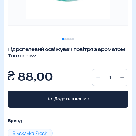
Гідрогелевий освіжувач повітря з ароматом
Tomorrow
₴
88,00
Гідрогелевий
освіжувач
повітря
Додати в кошик
з
ароматом
Tomorrow
Бренд
кількість
Blyskavka Fresh