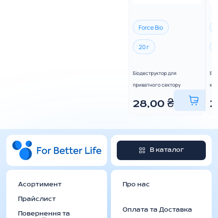
Force Bio
20 г
Біодеструктор для
Біо
приватного сектору
ко
28,00
₴
2
В каталог
Асортимент
Про нас
Прайслист
Оплата та Доставка
Повернення та