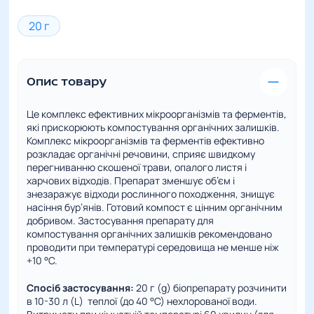
20 г
Опис товару
Це
комплекс ефективних мікроорганізмів та ферментів,
які прискорюють компостування органічних залишків.
Комплекс мікроорганізмів та ферментів ефективно
розкладає органічні речовини, сприяє швидкому
перегниванню скошеної трави, опалого листя і
харчових відходів. Препарат зменшує об’єм і
знезаражує відходи рослинного походження, знищує
насіння бур’янів. Готовий компост є цінним органічним
добривом. Застосування препарату для
компостування органічних залишків рекомендовано
проводити при температурі середовища не менше ніж
+10 °С.
Спосіб застосування:
20 г (g) біопрепарату розчинити
в 10-30 л (L) теплої (до 40 °С) нехлорованої води.