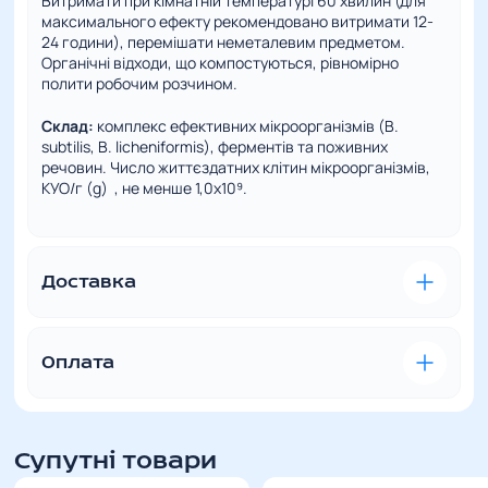
Витримати при кімнатній температурі 60 хвилин (для
максимального ефекту рекомендовано витримати 12-
24 години), перемішати неметалевим предметом.
Органічні відходи, що компостуються, рівномірно
полити робочим розчином.
Склад:
комплекс ефективних мікроорганізмів (B.
subtilis, B. licheniformis), ферментів та поживних
речовин. Число життєздатних клітин мікроорганізмів,
КУО/г (g) , не менше 1,0х10⁹.
Повні характеристики
Доставка
Зручна та швидка доставка – це наш пріоритет. Ми
розуміємо, наскільки важливо отримати
замовлений товар вчасно та в ідеальному стані.
Оплата
У відділення Нової пошти
Вартість доставки
– за тарифами перевізника. Для
VISA/MasterCard
– цей вид оплати
розрахунку вартості доставки ви можете
можливий за наявності у вас банківської
Супутні товари
звернутись до менеджерів магазину.
картки. Оплачуйте онлайн під час оформлення