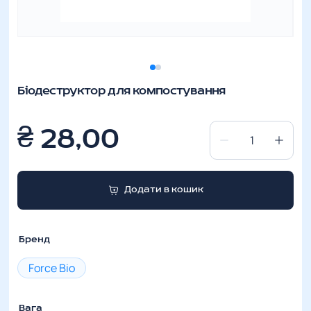
Біодеструктор для компостування
₴
28,00
Біодеструктор
для
компостування
Додати в кошик
кількість
Бренд
Force Bio
Вага