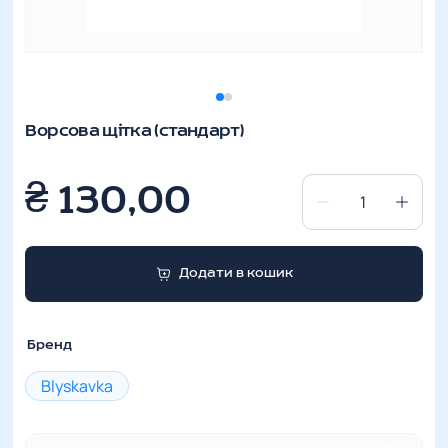
Ворсова щітка (стандарт)
₴
130,00
Ворсова
щітка
(стандарт)
Додати в кошик
кількість
Бренд
Blyskavka