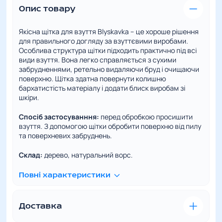
Опис товару
Якісна щітка для взуття Blyskavka – це хороше рішення
для правильного догляду за взуттєвими виробами.
Особлива структура щітки підходить практично під всі
види взуття. Вона легко справляється з сухими
забрудненнями, ретельно видаляючи бруд і очищаючи
поверхню. Щітка здатна повернути колишню
бархатистість матеріалу і додати блиск виробам зі
шкіри.
Спосіб застосуванння:
перед обробкою просишити
взуття. З допомогою щітки обробити поверхню від пилу
та поверхневих забруднень.
Склад:
дерево, натуральний ворс.
Повні характеристики
Доставка
Зручна та швидка доставка – це наш пріоритет. Ми