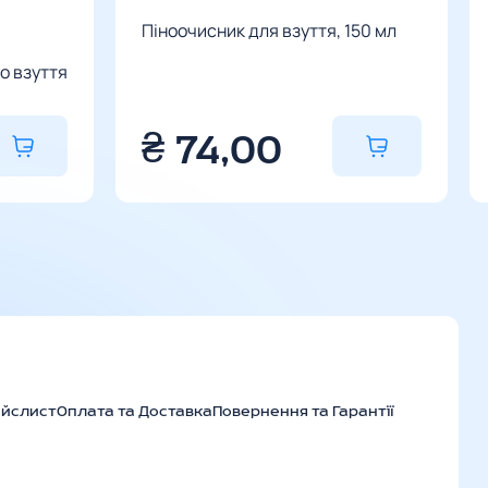
Піноочисник для взуття, 150 мл
о взуття
₴
74,00
айслист
Оплата та Доставка
Повернення та Гарантії