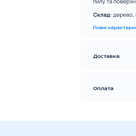
пилу та поверх
Склад:
дерево, 
Повні характери
Доставка
Зручна та швид
розуміємо, нас
замовлений това
Оплата
У відділення Н
VISA/
Вартість д
можливий за ная
перевізник
картки. Оплачу
доставки в
замовлення. Дл
менеджерів