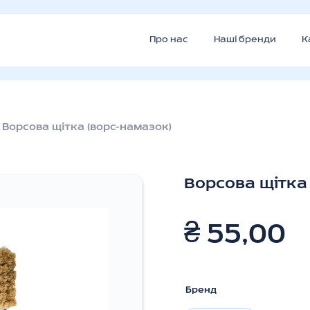
Про нас
Наші бренди
К
Ворсова щітка (ворс-намазок)
Ворсова щітка
₴
55,00
Бренд