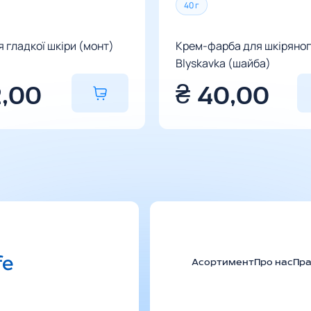
40 г
 гладкої шкіри (монт)
Крем-фарба для шкіряног
Blyskavka (шайба)
2,00
₴
40,00
Асортимент
Про нас
Пр