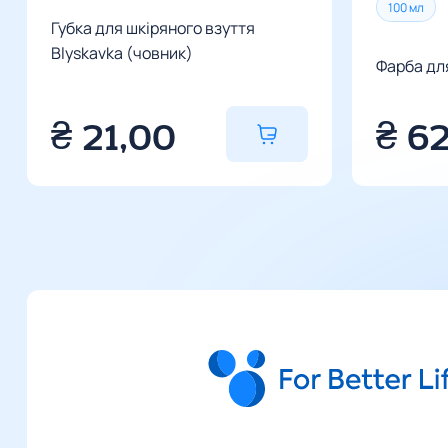
100 мл
Губка для шкіряного взуття
Blyskavka (човник)
Фарба для
₴
21,00
₴
6