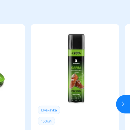
 картки. Надсилання замовлення
ісля підтвердження оплати. Оплата
ахунок магазину лише після
тавки
від 2-х до 5 днів залежно
овлення.
призначення.
 Пошти
жень щодо габаритів посилок.
оставки – за тарифами
а. Для розрахунку вартості
и можете звернутись до
 магазину.
тавки
від 3 до 6 днів залежно
призначення.
Blyskavka
150 мл