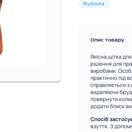
Blyskavka
Опис товару
Якісна щітка дл
рішення для пр
виробами. Особл
практично під вс
справляється з
видаляючи бруд
повернути колиш
додати блиск ви
Спосіб застосу
взуття. З допом