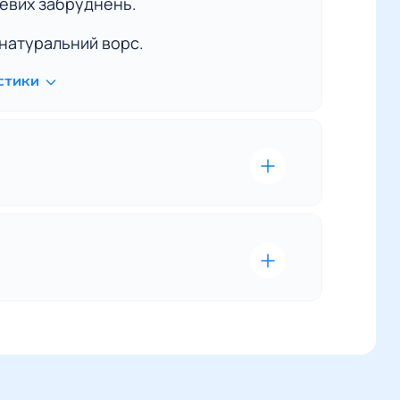
невих забруднень.
натуральний ворс.
стики
ка доставка – це наш пріоритет. Ми
кільки важливо отримати
р вчасно та в ідеальному стані.
ової пошти
MasterCard
– цей вид оплати
оставки
– за тарифами
вності у вас банківської
а. Для розрахунку вартості
йте онлайн під час оформлення
и можете звернутись до
я цього необхідно запровадити
 магазину.