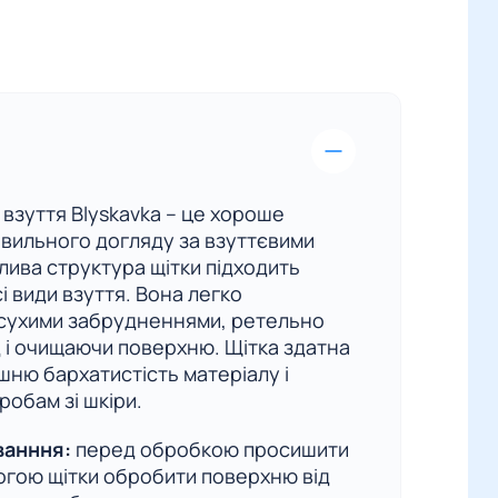
я взуття Blyskavka – це хороше
авильного догляду за взуттєвими
ива структура щітки підходить
і види взуття. Вона легко
 сухими забрудненнями, ретельно
 і очищаючи поверхню. Щітка здатна
ню бархатистість матеріалу і
робам зі шкіри.
ванння:
перед обробкою просишити
огою щітки обробити поверхню від