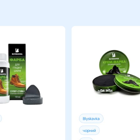
реквізити вашої
можливе лише п
списується на р
Термін дос
надсилання зам
від пункту 
Кур’єром Нової
Немає обме
Вартість д
перевізник
доставки в
менеджерів
Термін дос
від пункту 
Blyskavka
чорний