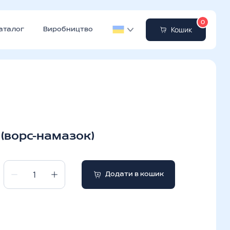
0
Кошик
аталог
Виробництво
 (ворс-намазок)
Додати в кошик
Ворсова
щітка
(ворс-
намазок)
кількість