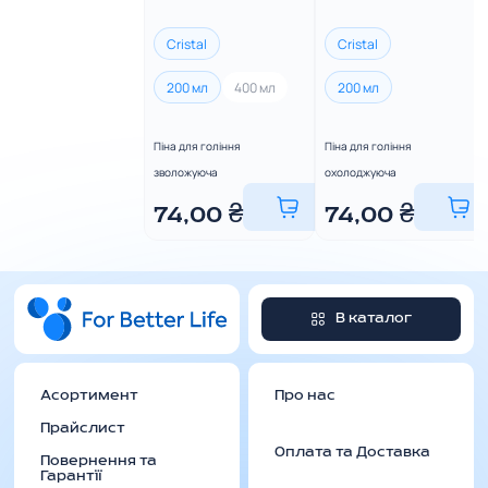
Cristal
Cristal
200 мл
400 мл
200 мл
Піна для гоління
Піна для гоління
зволожуюча
охолоджуюча
74,00
₴
74,00
₴
В каталог
Асортимент
Про нас
Прайслист
Оплата та Доставка
Повернення та
Гарантії