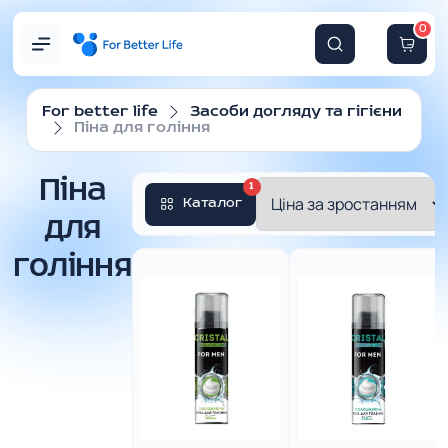
0
For better life
Засоби догляду та гігієни
Піна для гоління
Піна
1
Каталог
для
гоління