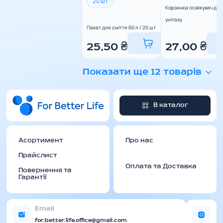
20 шт
Корзинка освіжувач для
унітазу
Пакет для сміття 60 л / 20 шт
25,50
₴
27,00
₴
Показати ще 12 товарів
В каталог
Асортимент
Про нас
Прайслист
Оплата та Доставка
Повернення та
Гарантії
Email
for.better.life.office@gmail.com