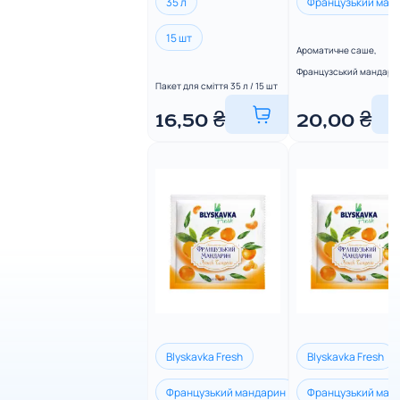
35 л
Французький ман
15 шт
Ароматичне саше,
Французський мандари
Пакет для сміття 35 л / 15 шт
16,50
₴
20,00
₴
Blyskavka Fresh
Blyskavka Fresh
Французький мандарин
Французький ман
Королівський каш