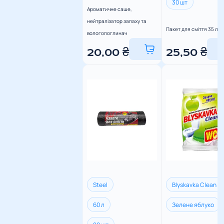
30 шт
Ароматичне саше,
нейтралізатор запаху та
Пакет для сміття 35 л / 
вологопоглинач
20,00
₴
25,50
₴
Steel
Blyskavka Clean
60 л
Зелене яблуко