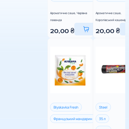
Ароматичне саше, Чарівна
Ароматичне саше,
лаванда
Королівський кашемір
20,00
₴
20,00
₴
Blyskavka Fresh
Steel
Французький мандарин
35 л
Королівський каш