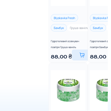
Blyskavka Fresh
Blyskavka Fr
Бамбук
Груша-ваніль
Бамбук
Полуниця
Г
Гідрогелевий освіжувач
Гідрогелевий осв
повітря Груша-ваніль
повітря Бамбук
88,00
₴
88,00
₴