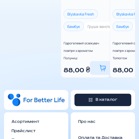
Blyskavka Fresh
Blyskavka Fr
Бамбук
Груша-ваніль
Бамбук
Полуниця
Г
Гідрогелевий освіжувач
Гідрогелевий осв
повітря з ароматом
повітря з аромат
Полуниці
Tomorrow
88,00
₴
88,00
₴
В каталог
Асортимент
Про нас
Прайслист
Оплата та Доставка