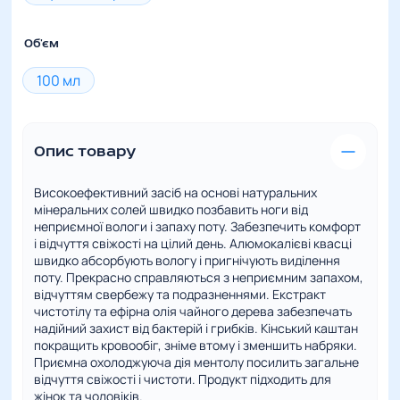
кількість
Об'єм
100 мл
Опис товару
Високоефективний засіб на основі натуральних
мінеральних солей швидко позбавить ноги від
неприємної вологи і запаху поту. Забезпечить комфорт
і відчуття свіжості на цілий день. Алюмокалієві квасці
швидко абсорбують вологу і пригнічують виділення
поту. Прекрасно справляються з неприємним запахом,
відчуттям свербежу та подразненнями. Екстракт
чистотілу та ефірна олія чайного дерева забезпечать
надійний захист від бактерій і грибків. Кінський каштан
покращить кровообіг, зніме втому і зменшить набряки.
Приємна охолоджуюча дія ментолу посилить загальне
відчуття свіжості і чистоти. Продукт підходить для
жінок та чоловіків.