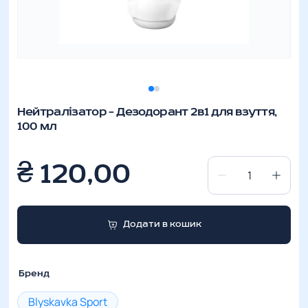
Нейтралізатор – Дезодорант 2в1 для взуття,
100 мл
₴
120,00
Нейтралізатор
-
Дезодорант
Додати в кошик
2в1
для
взуття,
Бренд
100
мл
Blyskavka Sport