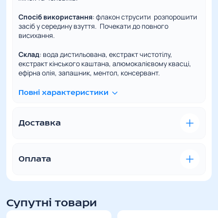
Спосіб використання
: флакон струсити розпорошити
засіб у середину взуття. Почекати до повного
висихання.
Склад
: вода дистильована, екстракт чистотілу,
екстракт кінського каштана, алюмокалієвому квасці,
ефірна олія, запашник, ментол, консервант.
Повні характеристики
Доставка
Зручна та швидка доставка – це наш пріоритет. Ми
розуміємо, наскільки важливо отримати
замовлений товар вчасно та в ідеальному стані.
Оплата
У відділення Нової пошти
Вартість доставки
– за тарифами перевізника. Для
VISA/MasterCard
– цей вид оплати
розрахунку вартості доставки ви можете
можливий за наявності у вас банківської
Супутні товари
звернутись до менеджерів магазину.
картки. Оплачуйте онлайн під час оформлення