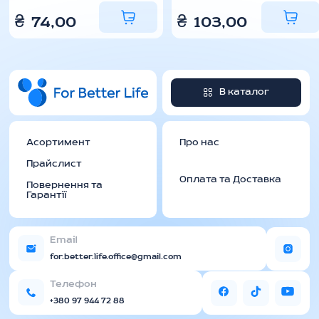
₴
74,00
₴
103,00
В каталог
Асортимент
Про нас
Прайслист
Оплата та Доставка
Повернення та
Гарантії
Email
for.better.life.office@gmail.com
Телефон
+380 97 944 72 88