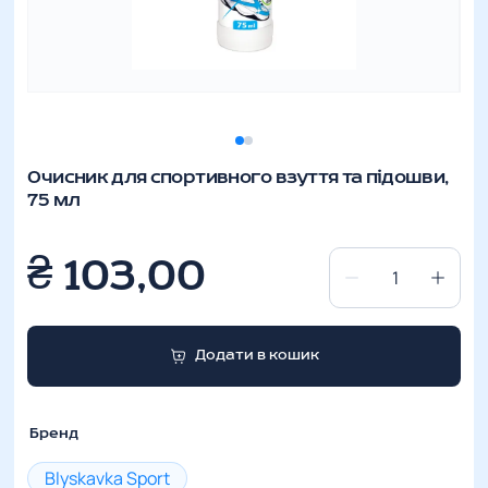
Очисник для спортивного взуття та підошви,
75 мл
₴
103,00
Очисник
для
спортивного
Додати в кошик
взуття
та
підошви,
Бренд
75
мл
Blyskavka Sport