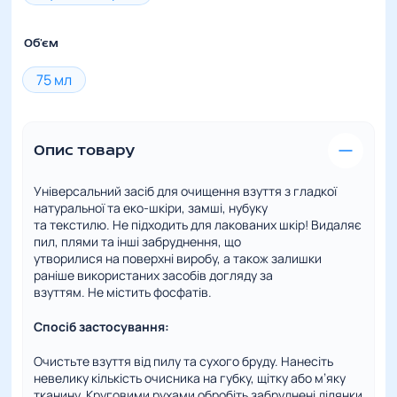
кількість
Об'єм
75 мл
Опис товару
Універсальний засіб для очищення взуття з гладкої
натуральної та еко-шкіри, замші, нубуку
та текстилю. Не підходить для лакованих шкір! Видаляє
пил, плями та інші забруднення, що
утворилися на поверхні виробу, а також залишки
раніше використаних засобів догляду за
взуттям. Не містить фосфатів.
Спосіб застосування:
Очистьте взуття від пилу та сухого бруду. Нанесіть
невелику кількість очисника на губку, щітку або м’яку
тканину. Круговими рухами обробіть забруднені ділянки