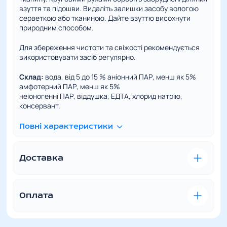
взуття та підошви. Видаліть залишки засобу вологою
серветкою або тканиною. Дайте взуттю висохнути
природним способом.
Для збереження чистоти та свіжості рекомендується
використовувати засіб регулярно.
Склад:
вода, від 5 до 15 % аніонний ПАР, менш як 5%
амфотерний ПАР, менш як 5%
неіоногенні ПАР, віддушка, ЕДТА, хлорид натрію,
консервант.
Повні характеристики
Доставка
Зручна та швидка доставка – це наш пріоритет. Ми
розуміємо, наскільки важливо отримати
замовлений товар вчасно та в ідеальному стані.
Оплата
У відділення Нової пошти