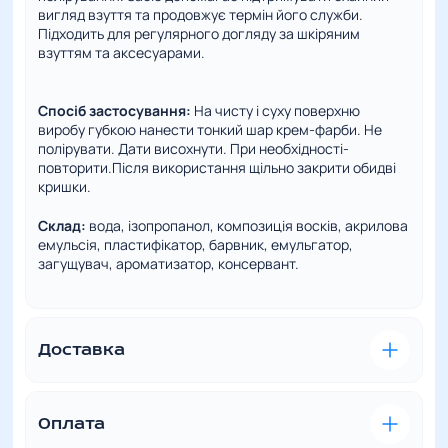
вигляд взуття та продовжує термін його служби.
Підходить для регулярного догляду за шкіряним
взуттям та аксесуарами.
Спосіб застосування:
На чисту і суху поверхню
виробу губкою нанести тонкий шар крем-фарби. Не
полірувати. Дати висохнути. При необхідності-
повторити.Після використання щільно закрити обидві
кришки.
Склад:
вода, ізопропанол, композиція восків, акрилова
емульсія, пластифікатор, барвник, емульгатор,
загущувач, ароматизатор, консервант.
Повні характеристики
Доставка
Зручна та швидка доставка – це наш пріоритет. Ми
розуміємо, наскільки важливо отримати
замовлений товар вчасно та в ідеальному стані.
Оплата