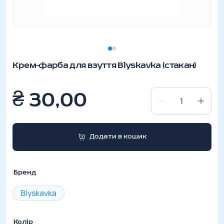
Крем-фарба для взуття Blyskavka (стакан)
₴
30,00
Крем-
фарба
для
Додати в кошик
взуття
Blyskavka
(стакан)
Бренд
кількість
Blyskavka
Колір