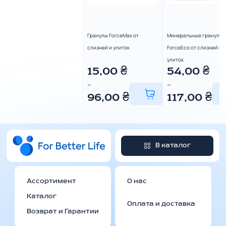
Гранулы ForceMax от
Минеральные гранулы
слизней и улиток
ForceEco от слизней и
улиток
15,00
₴
54,00
₴
–
–
96,00
₴
117,00
₴
В каталог
Ассортимент
О нас
Каталог
Оплата и доставка
Возврат и Гарантии