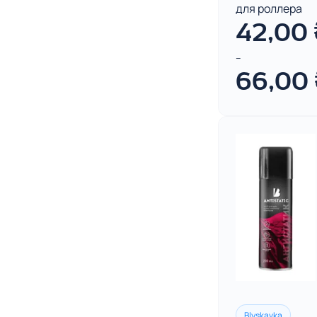
для роллера
42,00
–
66,00
Blyskavka