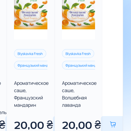
Blyskavka Fresh
Blyskavka Fresh
дарин
Королівський кашемір
Французький мандарин
Чарівна лаванда
Королівський кашемір
Французький мандарин
Нейтралізатор запах
Чарівна лава
Королівськ
е
Ароматическое
Ароматическое
саше,
саше,
Французский
Волшебная
мандарин
лаванда
ель
₴
20,00
₴
20,00
₴