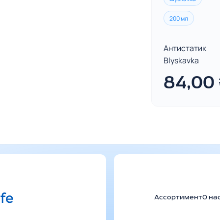
200 мл
Антистатик
Blyskavka
84,00
Ассортимент
О на