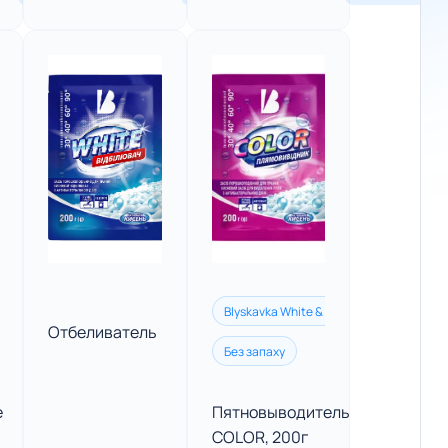
Blyskavka White & Color
Отбеливатель
дарин
Королівський кашемір
Чарівна лаванда
Без запаху
Нейтралізатор запах
е
Пятновыводитель
COLOR, 200г