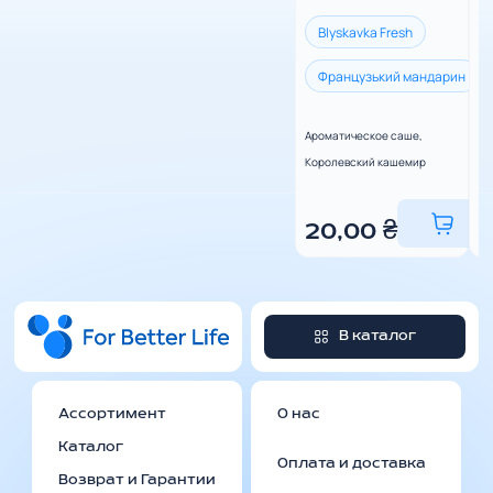
Blyskavka Fresh
Французький мандарин
Ароматическое саше,
Ар
Королевский кашемир
не
вл
20,00
₴
В каталог
Ассортимент
О нас
Каталог
Оплата и доставка
Возврат и Гарантии