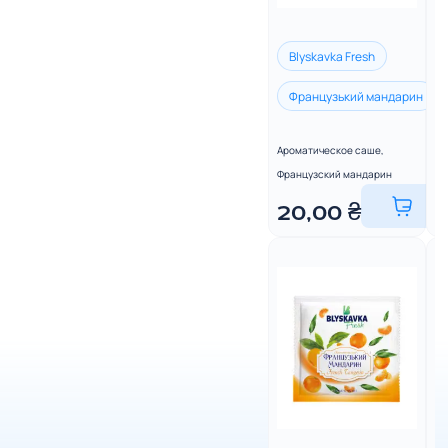
Blyskavka Fresh
Французький мандарин
Ароматическое саше,
Ар
Французский мандарин
Во
20,00
₴